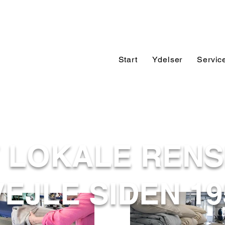
Start
Ydelser
Servic
T LOKALE RENS
VEJLE SIDEN 19