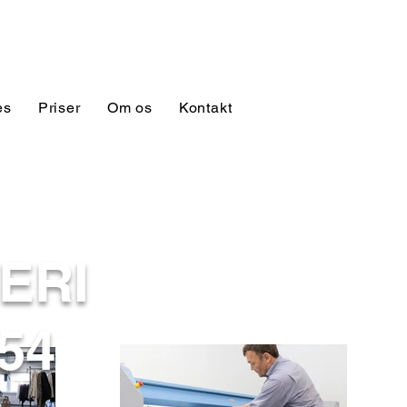
es
Priser
Om os
Kontakt
ERI
54