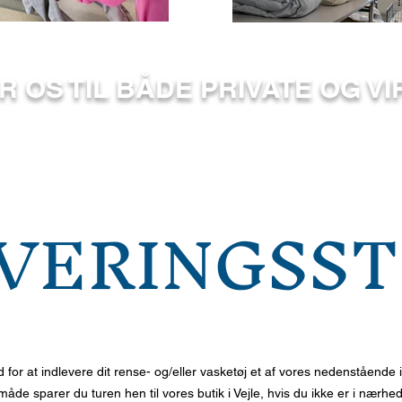
R OS TIL BÅD
E PRIVATE OG 
VERINGSS
d for at indlevere dit rense- og/eller vasketøj et af vores nedenstående 
de sparer du turen hen til vores butik i Vejle, hvis du ikke er i nærhe